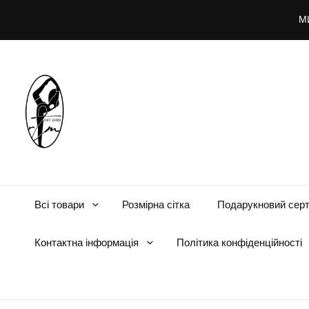
М
RTMWEAR.COM
Rtm
Всі товари
Розмірна сітка
Подарукновий серт
Контактна інформація
Політика конфіденційності