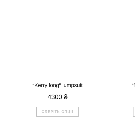
“Kerry long” jumpsuit
“
4300
₴
Цей
ОБЕРІТЬ ОПЦІЇ
товар
має
кілька