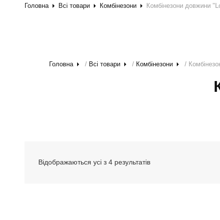
Головна
Всі товари
Комбінезони
Комбінезони довжини "L
Головна
/
Всі товари
/
Комбінезони
/ Комбінезо
Сортовано
Відображаються усі з 4 результатів
за
останнім