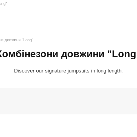
ong"
ни довжини "Long"
Комбінезони довжини "Long
Discover our signature jumpsuits in long length.