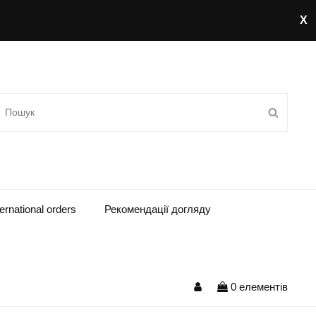
ОШУК:
ПОШУ
ternational orders
Рекомендації догляду
Мій
0 елементів
обліковий
запис