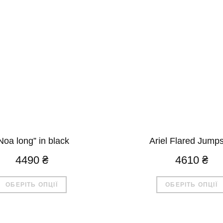
Noa long” in black
Ariel Flared Jumps
4490
₴
4610
₴
Цей
ОБЕРІТЬ ОПЦІЇ
ОБЕРІТЬ ОПЦІЇ
товар
має
кілька