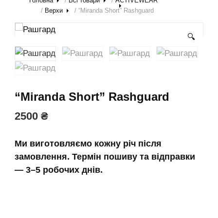
Головна
/
Всі товари
/
ACTIVEWEAR
/
Верхи
/ “Miranda Short” Rashguard
🔍
“Miranda Short” Rashguard
2500
₴
Ми виготовляємо кожну річ після
замовлення. Термін пошиву та відправки
— 3–5 робочих днів.