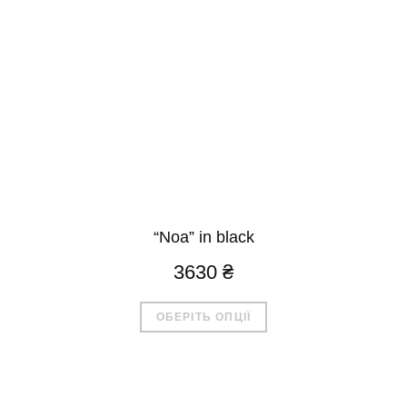
сторінці
товару
“Noa” in black
3630
₴
Цей
ОБЕРІТЬ ОПЦІЇ
товар
має
кілька
варіантів.